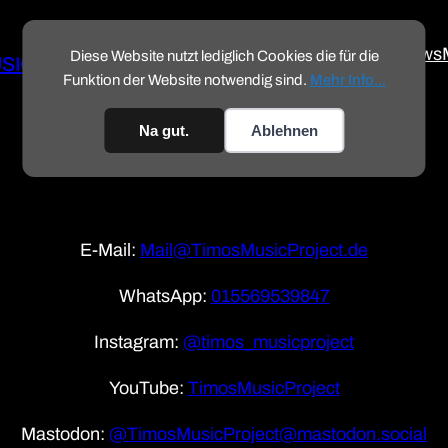
News
Diese Website nutzt lediglich Cookies die für die
USIC PROJECT
Funktion der Website notwendig sind.
Mehr Info...
Na gut.
Ablehnen
E-Mail:
Mail@TimosMusicProject.de
WhatsApp:
015569539847
Instagram:
@timos_musicproject
YouTube:
TimosMusicProject
Mastodon:
@TimosMusicProject@mastodon.social