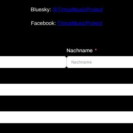
Bluesky:
@TimosMusicProject
Facebook:
TimosMusicProject
Nachname